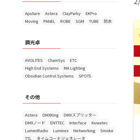
2
Aputure
Astera
ClayParky
EKPro
Moving
PANEL
ROBE
SGM
TUBE
防水
調光卓
AVOLITES
ChamSys
ETC
High End Systems
MA Lighting
Obsidian Control Systems
SPOTS
その他
Astera
DMXKing
DMXスプリッター
DMXノード
ENTTEC
Interface
Kuwatec
LumenRadio
Luminex
Networking
Smoke
TTL
タイムコードジェネレータ