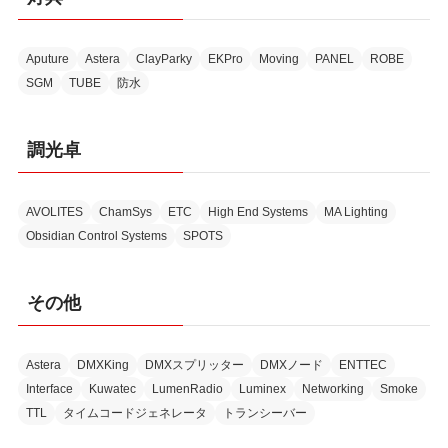
Aputure
Astera
ClayParky
EKPro
Moving
PANEL
ROBE
SGM
TUBE
防水
調光卓
AVOLITES
ChamSys
ETC
High End Systems
MA Lighting
Obsidian Control Systems
SPOTS
その他
Astera
DMXKing
DMXスプリッター
DMXノード
ENTTEC
Interface
Kuwatec
LumenRadio
Luminex
Networking
Smoke
TTL
タイムコードジェネレータ
トランシーバー