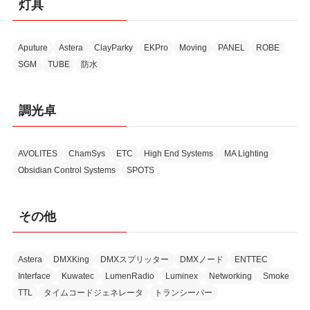
灯具
Aputure
Astera
ClayParky
EKPro
Moving
PANEL
ROBE
SGM
TUBE
防水
調光卓
AVOLITES
ChamSys
ETC
High End Systems
MA Lighting
Obsidian Control Systems
SPOTS
その他
Astera
DMXKing
DMXスプリッター
DMXノード
ENTTEC
Interface
Kuwatec
LumenRadio
Luminex
Networking
Smoke
TTL
タイムコードジェネレータ
トランシーバー