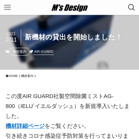
2021
新機材の貸出を開始しました！
2/11
AIR-GUARD
機材案内
HOME
機材案内
この度AIR GUARD社製空間除菌ミストAG-
800（IELU`イエルダッシュ）を新規導入いたしま
した。
機材詳細ページ
をご覧ください。
引き続きコロナ感染症予防対策を行ってまいりま