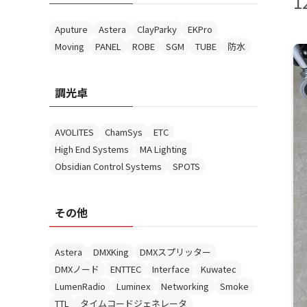
1
Aputure
Astera
ClayParky
EKPro
Moving
PANEL
ROBE
SGM
TUBE
防水
調光卓
AVOLITES
ChamSys
ETC
High End Systems
MA Lighting
Obsidian Control Systems
SPOTS
その他
Astera
DMXKing
DMXスプリッター
DMXノード
ENTTEC
Interface
Kuwatec
LumenRadio
Luminex
Networking
Smoke
TTL
タイムコードジェネレータ