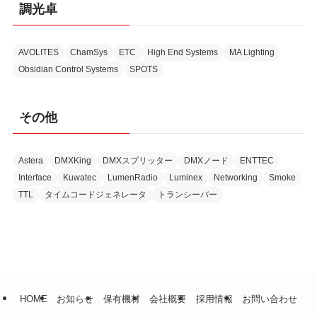
調光卓
AVOLITES
ChamSys
ETC
High End Systems
MA Lighting
Obsidian Control Systems
SPOTS
その他
Astera
DMXKing
DMXスプリッター
DMXノード
ENTTEC
Interface
Kuwatec
LumenRadio
Luminex
Networking
Smoke
TTL
タイムコードジェネレータ
トランシーバー
HOME
お知らせ
保有機材
会社概要
採用情報
お問い合わせ