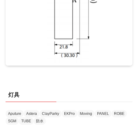
灯具
Aputure
Astera
ClayParky
EKPro
Moving
PANEL
ROBE
SGM
TUBE
防水