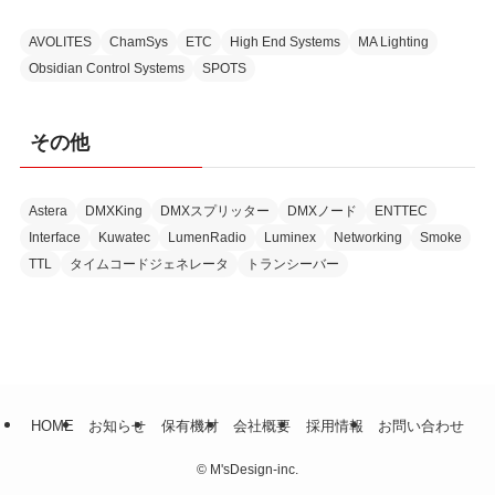
AVOLITES
ChamSys
ETC
High End Systems
MA Lighting
Obsidian Control Systems
SPOTS
その他
Astera
DMXKing
DMXスプリッター
DMXノード
ENTTEC
Interface
Kuwatec
LumenRadio
Luminex
Networking
Smoke
TTL
タイムコードジェネレータ
トランシーバー
HOME
お知らせ
保有機材
会社概要
採用情報
お問い合わせ
©
M'sDesign-inc.