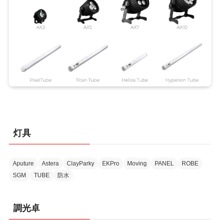
灯具
Aputure
Astera
ClayParky
EKPro
Moving
PANEL
ROBE
SGM
TUBE
防水
調光卓