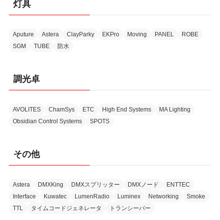
灯具
Aputure
Astera
ClayParky
EKPro
Moving
PANEL
ROBE
SGM
TUBE
防水
調光卓
AVOLITES
ChamSys
ETC
High End Systems
MA Lighting
Obsidian Control Systems
SPOTS
その他
Astera
DMXKing
DMXスプリッター
DMXノード
ENTTEC
Interface
Kuwatec
LumenRadio
Luminex
Networking
Smoke
TTL
タイムコードジェネレータ
トランシーバー