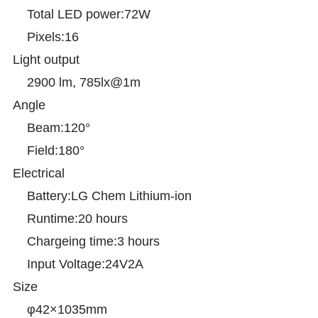
Total LED power:72W
Pixels:16
Light output
2900 lm, 785lx@1m
Angle
Beam:120°
Field:180°
Electrical
Battery:LG Chem Lithium-ion
Runtime:20 hours
Chargeing time:3 hours
Input Voltage:24V2A
Size
φ42×1035mm