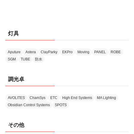
灯具
Aputure
Astera
ClayParky
EKPro
Moving
PANEL
ROBE
SGM
TUBE
防水
調光卓
AVOLITES
ChamSys
ETC
High End Systems
MA Lighting
Obsidian Control Systems
SPOTS
その他