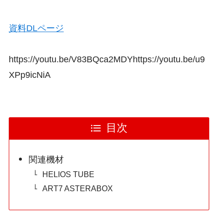
資料DLページ
https://youtu.be/V83BQca2MDYhttps://youtu.be/u9
XPp9icNiA
目次
関連機材
HELIOS TUBE
ART7 ASTERABOX