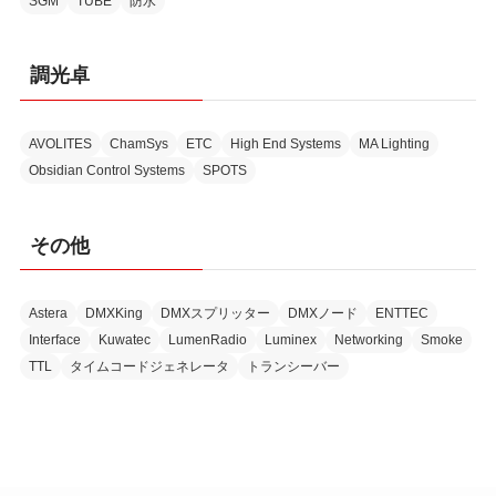
SGM
TUBE
防水
調光卓
AVOLITES
ChamSys
ETC
High End Systems
MA Lighting
Obsidian Control Systems
SPOTS
その他
Astera
DMXKing
DMXスプリッター
DMXノード
ENTTEC
Interface
Kuwatec
LumenRadio
Luminex
Networking
Smoke
TTL
タイムコードジェネレータ
トランシーバー