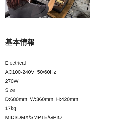
基本情報
Electrical
AC100-240V 50/60Hz
270W
Size
D:680mm W:360mm H:420mm
17kg
MIDI/DMX/SMPTE/GPIO