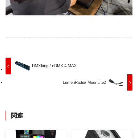
DMXking / eDMX 4 MAX
LumenRadio/ MoonLite2
関連