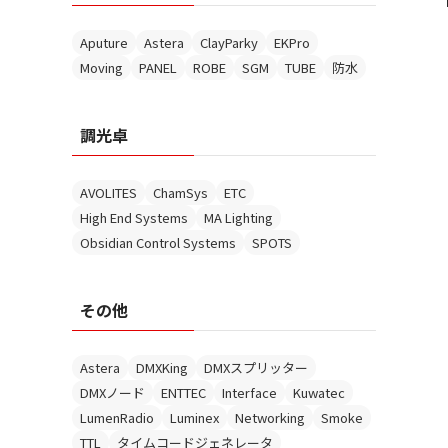
Aputure
Astera
ClayParky
EKPro
Moving
PANEL
ROBE
SGM
TUBE
防水
調光卓
AVOLITES
ChamSys
ETC
High End Systems
MA Lighting
Obsidian Control Systems
SPOTS
その他
Astera
DMXKing
DMXスプリッター
DMXノード
ENTTEC
Interface
Kuwatec
LumenRadio
Luminex
Networking
Smoke
TTL
タイムコードジェネレータ