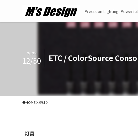
Precision Lighting. Powerful
2023
ETC / ColorSource Conso
12/30
HOME
機材
灯具