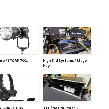
ure / STORM 700x
High End Systems / Stage
Hog
YLAND / C1-8S
TTL / MATRIX Patch 2