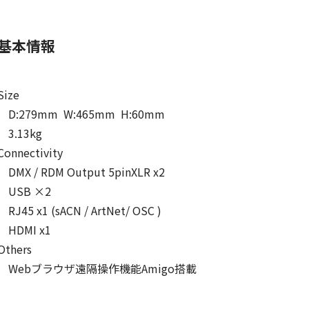
基本情報
Size
D:279mm W:465mm H:60mm
3.13kg
Connectivity
DMX / RDM Output 5pinXLR x2
USB ×2
RJ45 x1 (sACN / ArtNet/ OSC )
HDMI x1
Others
Webブラウザ遠隔操作機能Amigo搭載