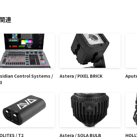
関連
sidian Control Systems /
Astera / PIXEL BRICK
Aput
3
OLITES / T2
Astera / SOLA BULB
HOLL