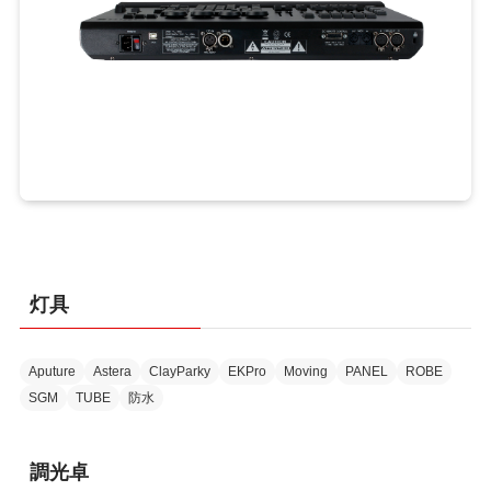
灯具
Aputure
Astera
ClayParky
EKPro
Moving
PANEL
ROBE
SGM
TUBE
防水
調光卓