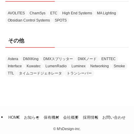
AVOLITES
ChamSys
ETC
High End Systems
MA Lighting
Obsidian Control Systems
SPOTS
その他
Astera
DMXKing
DMXスプリッター
DMXノード
ENTTEC
Interface
Kuwatec
LumenRadio
Luminex
Networking
Smoke
TTL
タイムコードジェネレータ
トランシーバー
HOME
お知らせ
保有機材
会社概要
採用情報
お問い合わせ
©
M'sDesign-inc.