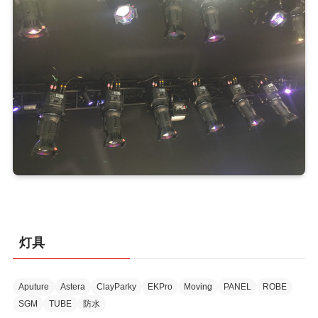
灯具
Aputure
Astera
ClayParky
EKPro
Moving
PANEL
ROBE
SGM
TUBE
防水