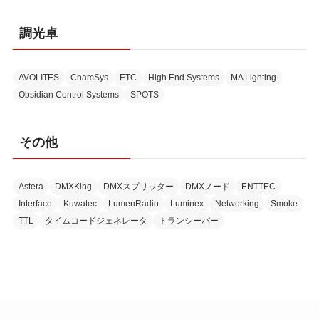
調光卓
AVOLITES
ChamSys
ETC
High End Systems
MA Lighting
Obsidian Control Systems
SPOTS
その他
Astera
DMXKing
DMXスプリッター
DMXノード
ENTTEC
Interface
Kuwatec
LumenRadio
Luminex
Networking
Smoke
TTL
タイムコードジェネレータ
トランシーバー