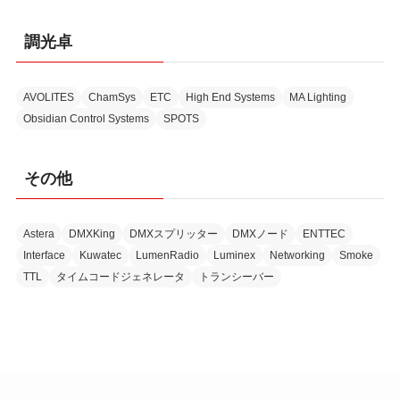
調光卓
AVOLITES
ChamSys
ETC
High End Systems
MA Lighting
Obsidian Control Systems
SPOTS
その他
Astera
DMXKing
DMXスプリッター
DMXノード
ENTTEC
Interface
Kuwatec
LumenRadio
Luminex
Networking
Smoke
TTL
タイムコードジェネレータ
トランシーバー