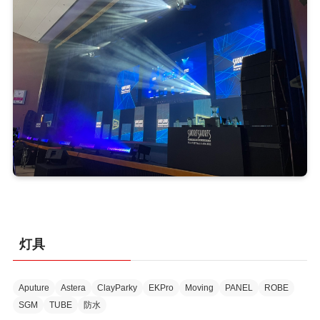
灯具
Aputure
Astera
ClayParky
EKPro
Moving
PANEL
ROBE
SGM
TUBE
防水