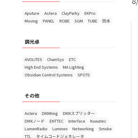
8
Aputure
Astera
ClayParky
EKPro
Moving
PANEL
ROBE
SGM
TUBE
防水
調光卓
AVOLITES
ChamSys
ETC
High End Systems
MA Lighting
Obsidian Control Systems
SPOTS
その他
Astera
DMXKing
DMXスプリッター
DMXノード
ENTTEC
Interface
Kuwatec
LumenRadio
Luminex
Networking
Smoke
TTL
タイムコードジェネレータ