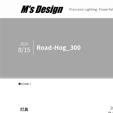
Precision Lighting. Powerful
2020
Road-Hog_300
8/15
HOME
2
灯具