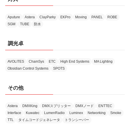
Aputure
Astera
ClayParky
EKPro
Moving
PANEL
ROBE
SGM
TUBE
防水
調光卓
AVOLITES
ChamSys
ETC
High End Systems
MA Lighting
Obsidian Control Systems
SPOTS
その他
Astera
DMXKing
DMXスプリッター
DMXノード
ENTTEC
Interface
Kuwatec
LumenRadio
Luminex
Networking
Smoke
TTL
タイムコードジェネレータ
トランシーバー